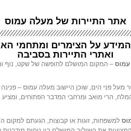
אתר התיירות של מעלה עמוס
המידע על הצימרים ומתחמי האי
ואתרי התיירות בסביבה
עמוס
– המקום המושלם לחופשה של שקט, נוף ומ
דבר יהודה, בגובה של כ-725 מטר מעל פני הים, שוכן היישוב מעלה 
לח, הרי מואב ומרחבי המדבר הפתוחים, ומציע חוו
וס
למשפחות, זוגות או קבוצות, הגעתם למקום הנכ
 המציעות את השילוב המושלם בין נוחות מודרנית ל