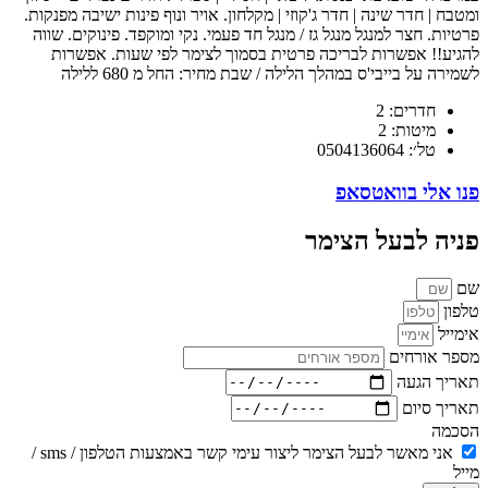
ומטבח | חדר שינה | חדר ג'קוזי | מקלחון. אויר ונוף פינות ישיבה מפנקות.
פרטיות. חצר למנגל מנגל גז / מנגל חד פעמי. נקי ומוקפד. פינוקים. שווה
להגיע!! אפשרות לבריכה פרטית בסמוך לצימר לפי שעות. אפשרות
לשמירה על בייבי'ס במהלך הלילה / שבת מחיר: החל מ 680 ללילה
חדרים: 2
מיטות: 2
טל׳: 0504136064
פנו אלי בוואטסאפ
פניה לבעל הצימר
שם
טלפון
אימייל
מספר אורחים
תאריך הגעה
תאריך סיום
הסכמה
אני מאשר לבעל הצימר ליצור עימי קשר באמצעות הטלפון / sms /
מייל